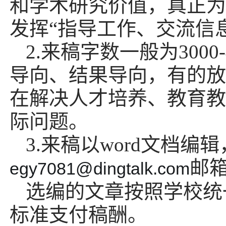
和学术
研究
价值
，真正为
发挥
“
指导工作、交流信
2.来稿
字数一般为
3000
导向、结果导向，
有的放
在
解决人才培养、教育教
际问题。
3
.来稿以word文档编辑
邮
egy7081@dingtalk.com
选编的文章
按照
学校统
标准
支付稿酬。